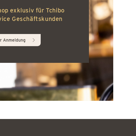
hop exklusiv für Tchibo
vice Geschäftskunden
r Anmeldung