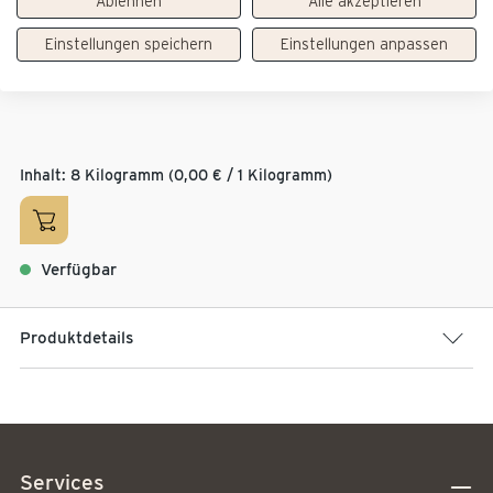
Ablehnen
Alle akzeptieren
Gebinde:
Kollo
Inhalt:
8 x 1 kg
Einstellungen speichern
Einstellungen anpassen
Kolli pro Palette:
48
Inhalt:
8 Kilogramm
(0,00 € / 1 Kilogramm)
Verfügbar
Produktdetails
Services