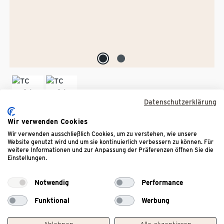
Datenschutzerklärung
Wir verwenden Cookies
TC Barista CC 1000gx8
Wir verwenden ausschließlich Cookies, um zu verstehen, wie unsere
Website genutzt wird und um sie kontinuierlich verbessern zu können. Für
SPOUT
weitere Informationen und zur Anpassung der Präferenzen öffnen Sie die
Einstellungen.
Artikelnummer:
536955
GTIN:
4061445369554
Notwendig
Performance
Aromatisch im Geschmack mit dezenten Anklängen von
Funktional
Werbung
roten Beeren
Nettogewicht:
8 kg