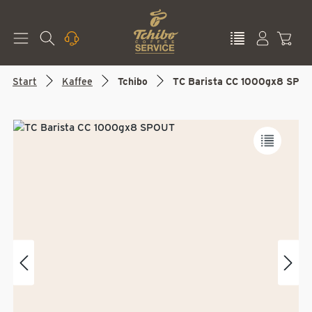
um Hauptinhalt springen
Zur Suche springen
Start
Kaffee
Tchibo
TC Barista CC 1000gx8 SPO
Bildergalerie überspringen